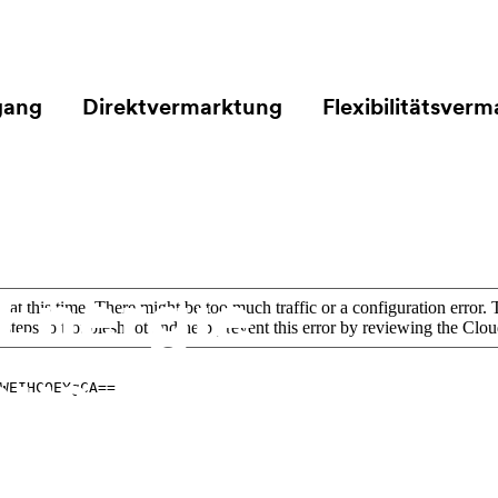
gang
Direktvermarktung
Flexibilitätsver
Energie
aus