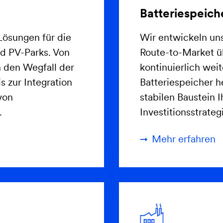
Batteriespeich
Lösungen für die
Wir entwickeln un
d PV-Parks. Von
Route-to-Market üb
 den Wegfall der
kontinuierlich we
s zur Integration
Batteriespeicher he
von
stabilen Baustein I
.
Investitionsstrateg
Mehr erfahren