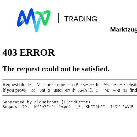
|
TRADING
Marktzu
MVV Trading
Wir denken 
vom Markt 