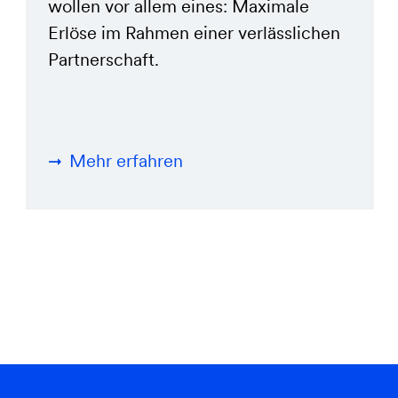
wollen vor allem eines: Maximale
Erlöse im Rahmen einer verlässlichen
Partnerschaft.
Mehr erfahren
Zeige Slide 5, 1, 2
Zeige Slide 1 bis 3
Zeige Slide 2 bis 4
Zeige Slide 3 bis 5
Zeige Slide 4, 5, 1